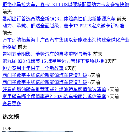
拒绝小马拉大车，鑫卡T3 PLUS以硬核配置助力卡友多拉快跑
前天
暑期出行首选奇瑞全新QQ3，体验高性价比新能源汽车
前天
动力、承载、舒适全面越级，鑫卡T3 PLUS定义微卡新标准
前天
万车远航拓蓝海｜广西汽车集团以新能源出海构建全球化产业
新格局
前天
告别五菱阴影：菱势汽车的自我重塑与新生
前天
第九届 828 低碳节 15 城星星运力宝线下专项扶持
3天前
恒力泰用十年讲了一个新故事
6天前
西门子数字主线赋能新能源汽车智造升级
6天前
西门子数字主线赋能新能源汽车智造升级
6天前
好看的燃油轿车推荐哪些？燃油轿车颜值优选清单
7天前
家用轿车哪个保值率高？2026选车指南告诉你答案
7天前
查看更多
热文榜
TOP