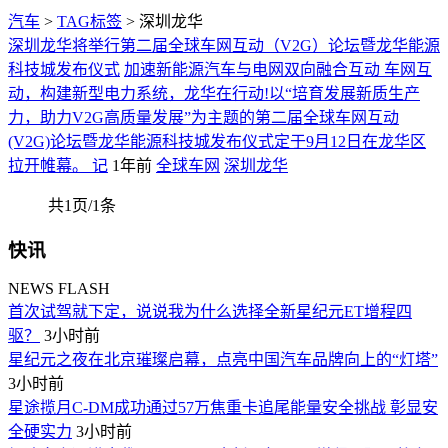
汽车
>
TAG标签
> 深圳龙华
深圳龙华将举行第二届全球车网互动（V2G）论坛暨龙华能源
科技城发布仪式
加速新能源汽车与电网双向融合互动 车网互
动，构建新型电力系统，龙华在行动!以“培育发展新质生产
力，助力V2G高质量发展”为主题的第二届全球车网互动
(V2G)论坛暨龙华能源科技城发布仪式定于9月12日在龙华区
拉开帷幕。 记
1年前
全球车网
深圳龙华
共1页/1条
快讯
NEWS FLASH
首次试驾就下定，说说我为什么选择全新星纪元ET增程四
驱？
3小时前
星纪元之夜在北京璀璨启幕，点亮中国汽车品牌向上的“灯塔”
3小时前
星途揽月C-DM成功通过57万焦重卡追尾能量安全挑战 彰显安
全硬实力
3小时前