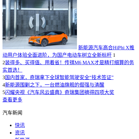
新能源汽车高合HiPhi X推
动用户体验全面进阶，为国产电动车树立全新标杆
1
2
装得多、买得值、用着省！传祺M6 MAX才是精打细算的务
实首选！
3
国内首家，奇瑞拿下全球智能驾驶安全“技术签证”
4
新能源围剿之下，一台燃油旗舰的倔强与清醒
5
闪耀央视《汽车风云盛典》奇瑞集团摘得四项大奖
查看更多
汽车新闻
快讯
资讯