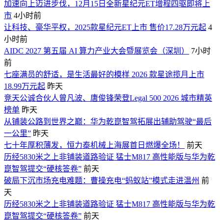
加速向上迈进步伐，12月15日全新星纪元ET增程四驱即将上
市
4小时前
让科技、豪华平权，2025款星纪元ET上市 售价17.28万元起
4
小时前
AIDC 2027 第五届 AI 算力产业大会暨展览会（深圳）
7小时
前
七座满员的舒适，是生活最好的模样 2026 款星途揽月上市
18.99万元起
昨天
竞天公诚合伙人曾凡波、唐俊锋荣登Legal 500 2026 城市精英
榜单
昨天
从铺装公路到世界之巅：华为乾崑智驾拓展出辅助驾驶“最后
一公里”
昨天
七十年厚积薄发，恒力泰机械上海展首日燃爆全场！
前天
历经5830米之上非铺装道路验证 猛士M817 高性能版与华为乾
崑智驾提交“硬核答卷”
前天
破局下沉市场充电难题：曹操充电“蚂蚁站”模式走进温州
前
天
历经5830米之上非铺装道路验证 猛士M817 高性能版与华为乾
崑智驾提交“硬核答卷”
前天