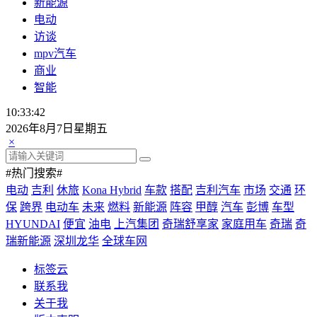
新能源
电动
访谈
mpv汽车
商业
智能
10:33:42
2026年8月7日星期五
×
#热门搜索#
电动
吉利
休旅
Kona Hybrid
车款
搭配
吉利汽车
市场
交通
环
保
跨界
电动车
未来
燃料
新能源
阵容
甲醇
汽车
彭博
车型
HYUNDAI
便宜
油电
上汽集团
奇瑞舒享家
家庭用车
奇瑞
奇
瑞新能源
深圳龙华
全球车网
标签云
联系我
关于我