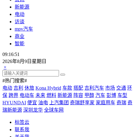
新能源
电动
访谈
mpv汽车
商业
智能
09:16:51
2026年8月9日星期日
×
#热门搜索#
电动
吉利
休旅
Kona Hybrid
车款
搭配
吉利汽车
市场
交通
环
保
跨界
电动车
未来
燃料
新能源
阵容
甲醇
汽车
彭博
车型
HYUNDAI
便宜
油电
上汽集团
奇瑞舒享家
家庭用车
奇瑞
奇
瑞新能源
深圳龙华
全球车网
标签云
联系我
关于我