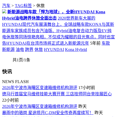
汽车
>
TAG标签
> 休旅
新能源战略车款「悍为地球」，全新HYUNDAI Kona
Hybrid油电跨界休旅全面出击
2020世界新车大展的
HYUNDAI现代汽车展演舞台上，全球战略车款KONA与其新
能源车家族成员包含汽油版、Hybrid油电复合动力版及EV纯
电休旅等同场惊艳亮相，不仅成为耀眼的目光焦点，同时也宣
告HYUNDAI在台湾市场将正式进入新能源元年
5年前
车款
新能源
油电
跨界
休旅
HYUNDAI
Kona Hybrid
共1页/1条
快讯
NEWS FLASH
2026年宁波市海曙区变速箱维修机构测评
17小时前
德马行首届宝马维修技能大赛开赛 三店技师同台竞技展匠心
22小时前
2026年宁波市海曙区变速箱维修机构测评
昨天
暴雨中的骆岗 星途揽月C-DM安全传奇再度续写！
昨天