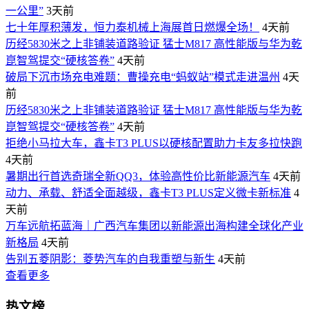
一公里”
3天前
七十年厚积薄发，恒力泰机械上海展首日燃爆全场！
4天前
历经5830米之上非铺装道路验证 猛士M817 高性能版与华为乾
崑智驾提交“硬核答卷”
4天前
破局下沉市场充电难题：曹操充电“蚂蚁站”模式走进温州
4天
前
历经5830米之上非铺装道路验证 猛士M817 高性能版与华为乾
崑智驾提交“硬核答卷”
4天前
拒绝小马拉大车，鑫卡T3 PLUS以硬核配置助力卡友多拉快跑
4天前
暑期出行首选奇瑞全新QQ3，体验高性价比新能源汽车
4天前
动力、承载、舒适全面越级，鑫卡T3 PLUS定义微卡新标准
4
天前
万车远航拓蓝海｜广西汽车集团以新能源出海构建全球化产业
新格局
4天前
告别五菱阴影：菱势汽车的自我重塑与新生
4天前
查看更多
热文榜