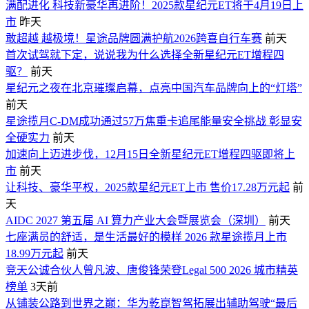
满配进化 科技新豪华再进阶！2025款星纪元ET将于4月19日上
市
昨天
敢超越 越极境！星途品牌圆满护航2026跨喜自行车赛
前天
首次试驾就下定，说说我为什么选择全新星纪元ET增程四
驱？
前天
星纪元之夜在北京璀璨启幕，点亮中国汽车品牌向上的“灯塔”
前天
星途揽月C-DM成功通过57万焦重卡追尾能量安全挑战 彰显安
全硬实力
前天
加速向上迈进步伐，12月15日全新星纪元ET增程四驱即将上
市
前天
让科技、豪华平权，2025款星纪元ET上市 售价17.28万元起
前
天
AIDC 2027 第五届 AI 算力产业大会暨展览会（深圳）
前天
七座满员的舒适，是生活最好的模样 2026 款星途揽月上市
18.99万元起
前天
竞天公诚合伙人曾凡波、唐俊锋荣登Legal 500 2026 城市精英
榜单
3天前
从铺装公路到世界之巅：华为乾崑智驾拓展出辅助驾驶“最后