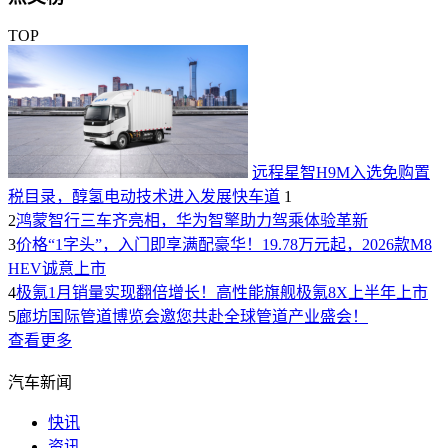
TOP
远程星智H9M入选免购置
税目录，醇氢电动技术进入发展快车道
1
2
鸿蒙智行三车齐亮相，华为智擎助力驾乘体验革新
3
价格“1字头”，入门即享满配豪华！19.78万元起，2026款M8
HEV诚意上市
4
极氪1月销量实现翻倍增长！高性能旗舰极氪8X上半年上市
5
廊坊国际管道博览会邀您共赴全球管道产业盛会！
查看更多
汽车新闻
快讯
资讯