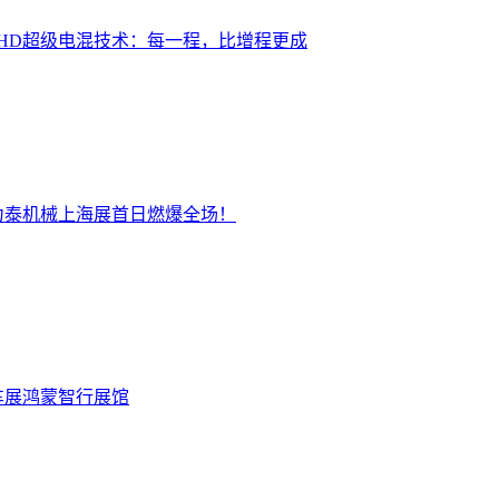
布EHD超级电混技术：每一程，比增程更成
力泰机械上海展首日燃爆全场！
车展鸿蒙智行展馆