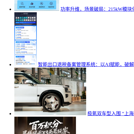
功率升维，场景破局：215kW模块
智能出口退税备案管理系统：以AI赋能，破
极氪双车型入围 “上海