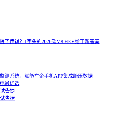
了传祺？1字头的2026款M8 HEV给了新答案
UX胎压监测系统，赋能车企手机APP集成胎压数据
纯电最优选
试告捷
试告捷