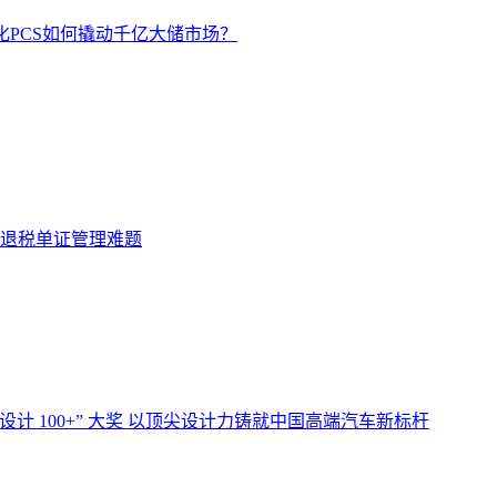
化PCS如何撬动千亿大储市场？
解退税单证管理难题
设计 100+” 大奖 以顶尖设计力铸就中国高端汽车新标杆