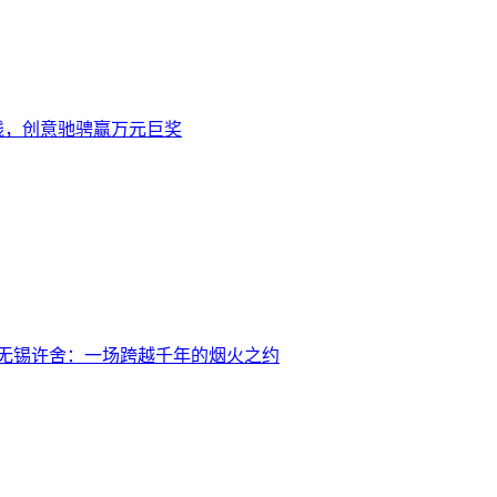
上线，创意驰骋赢万元巨奖
无锡许舍：一场跨越千年的烟火之约