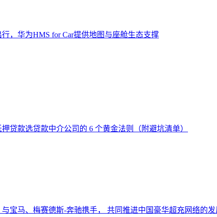
，华为HMS for Car提供地图与座舱生态支撑
押贷款选贷款中介公司的 6 个黄金法则（附避坑清单）
与宝马、梅赛德斯-奔驰携手， 共同推进中国豪华超充网络的发