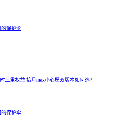
固的保护伞
享限时三重权益 拾月max小心愿双版本如何选？
固的保护伞