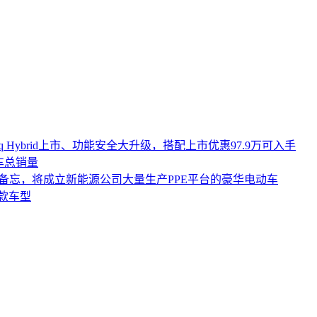
iq Hybrid上市、功能安全大升级，搭配上市优惠97.9万可入手
车总销量
作备忘，将成立新能源公司大量生产PPE平台的豪华电动车
0款车型