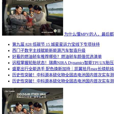
为什么懂MPV的人，最后都提
第九届 828 低碳节 15 城星星运力宝线下专项扶持
西门子数字主线赋能新能源汽车智造升级
好看的燃油轿车推荐哪些？燃油轿车颜值优选清单
远程掌握轮胎状态！瑞典NIRA Dynamics智能TPI 
盛夏出行全能选手 配色焕新加持｜凯翼拾月max长续航
历史性突破！中科源本硫化物全固态电池国内首次实车测
历史性突破！中科源本硫化物全固态电池国内首次实车测