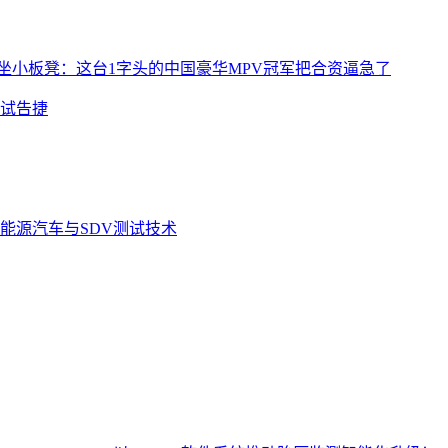
坐小板凳：这台1字头的中国豪华MPV冠军把合资逼急了
试告捷
能源汽车与SDV测试技术