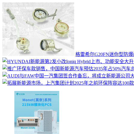
格雷希尔G20FN迷你型防