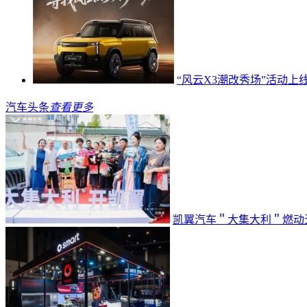
“风云X3潮改秀场”活动
汽车头条
查看更多
凯翼汽车＂大集大利＂燃动