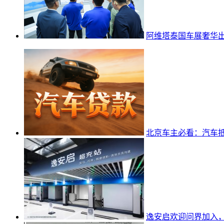
阿维塔泰国车展奢华出行
北京车主必看：汽车抵
逸安启欢迎问界加入，