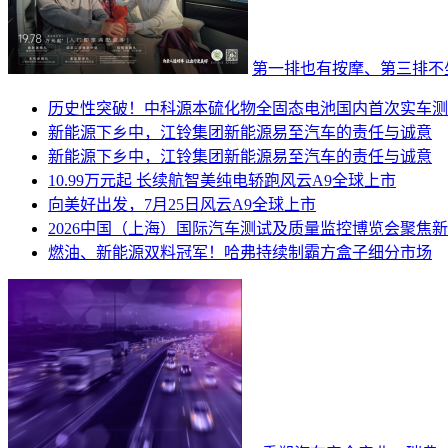
第一排也有按摩、第三排不
历史性突破！中科源本硫化物全固态电池国内首次实车测
新能源下乡中，江铃集团新能源易至汽车的责任与诚意
新能源下乡中，江铃集团新能源易至汽车的责任与诚意
10.99万元起 长续航智美纯电轿跑风云A9全球上市
向美好出发，7月25日风云A9全球上市
2026中国（上海）国际汽车测试及质量监控博览会聚焦新
燃油、新能源双料冠军！哈弗持续制霸方盒子细分市场