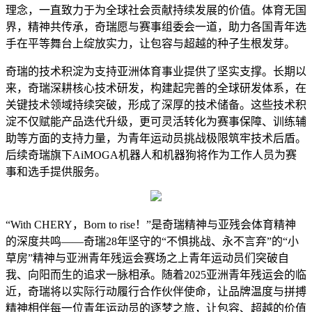
理念，一直致力于为全球社会贡献持续发展的价值。体育无国
界，精神共传承，奇瑞愿与赛事组委会一道，助力各国青年选
手在平等舞台上绽放实力，让包容与超越的种子生根发芽。
奇瑞的技术积淀为支持亚洲体育事业提供了坚实支撑。长期以
来，奇瑞深耕核心技术研发，构建起完善的全球研发体系，在
关键技术领域持续突破，形成了深厚的技术储备。这些技术积
淀不仅赋能产品迭代升级，更可灵活转化为赛事保障、训练辅
助等方面的支持力量，为青年运动员挑战极限筑牢技术后盾。
后续奇瑞旗下AiMOGA机器人和机器狗将作为工作人员为赛
事和选手提供服务。
“With CHERY，Born to rise！”是奇瑞精神与亚残会体育精神
的深度共鸣——奇瑞28年坚守的“不惧挑战、永不言弃”的“小
草房”精神与亚洲青年残运会赛场之上青年运动员们突破自
我、向阳而生的追求一脉相承。随着2025亚洲青年残运会的临
近，奇瑞将以实际行动履行合作伙伴使命，让品牌温度与拼搏
精神相伴每一位青年运动员的逐梦之旅，让包容、超越的价值