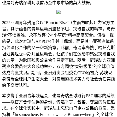
也是对奇瑞深耕阿联酋乃至中东市场的莫大鼓舞。
2025亚洲青年残运会以“Born to Rise”（生而为崛起）为官方主
旨，其所蕴含的青年运动员坚韧不屈、突破自我的精神，与奇
瑞“不惧困难、永不放弃”的“小草房”精神高度契合。值得一提
的是，此次奇瑞与AYPG合作并非偶然，而是其与亚残奥体系
持续深化合作的又一崭新篇章。此前，奇瑞率先携手哈萨克斯
坦残奥组委举办儿童运动会，让孩子们在运动中感受突破自我
的力量，为跨国残奥公益合作奠定基础。随后，奇瑞助力亚洲
残奥会委员会大会成功举办，双方围绕“突破极限”的全球价值
达成高度共识。期间，亚洲残奥会组委会CEO塔雷克·苏埃现
身奇瑞全球用户生态大会，对奇瑞的技术实力与社会责任实践
给予高度认可。
本次携手亚洲青年残运会，也是奇瑞全球践行ESG理念的延续
——以官方合作伙伴的身份，传递平等、包容、尊重的价值追
求。在全球化实践中，奇瑞从未忘记自己企业公民的身份，秉
持着「In somewhere, For somewhere, Be somewhere」的全球化