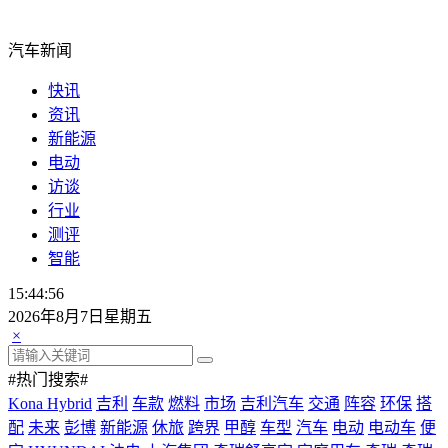
汽车新闻
快讯
资讯
新能源
电动
访谈
行业
测评
智能
15:44:56
2026年8月7日星期五
×
#热门搜索#
Kona Hybrid
吉利
车款
燃料
市场
吉利汽车
交通
阵容
环保
搭
配
未来
彭博
新能源
休旅
跨界
甲醇
车型
汽车
电动
电动车
便