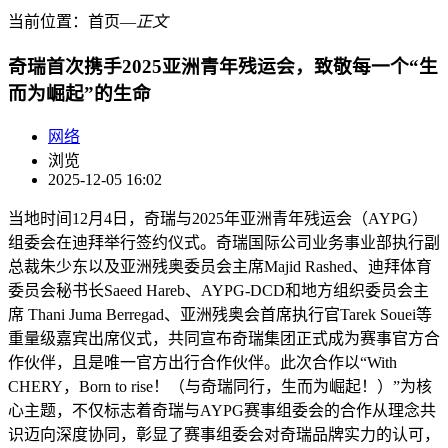
当前位置：
首页
―
正文
奇瑞首次携手2025亚洲青年残运会，致敬每一个“生
而为崛起”的生命
网络
浏览
2025-12-05 16:02
当地时间12月4日，奇瑞与2025年亚洲青年残运会（AYPG）
组委会在迪拜举行签约仪式。奇瑞国际公司业务事业部执行副
总裁朱少东以及亚洲残奥委员会主席Majid Rashed、迪拜体育
委员会秘书长Saeed Hareb、AYPG-DCD和地方组织委员会主
席 Thani Juma Berregad、亚洲残奥会首席执行官Tarek Souei等
重量级嘉宾出席仪式，共同宣布奇瑞集团正式成为赛事官方合
作伙伴，且是唯一官方出行合作伙伴。此次合作以“With
CHERY，Born to rise！（与奇瑞同行，生而为崛起！）”为核
心主题，不仅标志着奇瑞与AYPG赛事组委会的合作从理念共
识迈向深度协同，彰显了赛事组委会对奇瑞品牌实力的认可，