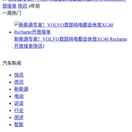
放接单
快讯
4年前
一周热门
新能源专家！VOLVO首部纯电都会休旅XC40 Recharge
开放接单
快讯
1
汽车新闻
快讯
资讯
新能源
电动
访谈
行业
测评
智能