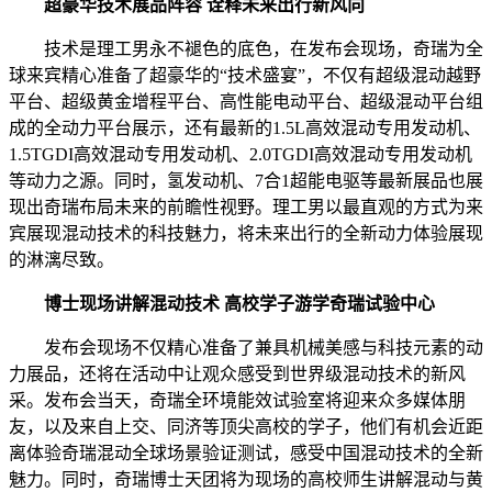
超豪华技术展品阵容 诠释未来出行新风向
技术是理工男永不褪色的底色，在发布会现场，奇瑞为全
球来宾精心准备了超豪华的“技术盛宴”，不仅有超级混动越野
平台、超级黄金增程平台、高性能电动平台、超级混动平台组
成的全动力平台展示，还有最新的1.5L高效混动专用发动机、
1.5TGDI高效混动专用发动机、2.0TGDI高效混动专用发动机
等动力之源。同时，氢发动机、7合1超能电驱等最新展品也展
现出奇瑞布局未来的前瞻性视野。理工男以最直观的方式为来
宾展现混动技术的科技魅力，将未来出行的全新动力体验展现
的淋漓尽致。
博士
现场讲解混动技术 高校学子游学奇瑞试验中心
发布会现场不仅精心准备了兼具机械美感与科技元素的动
力展品，还将在活动中让观众感受到世界级混动技术的新风
采。发布会当天，奇瑞全环境能效试验室将迎来众多媒体朋
友，以及来自上交、同济等顶尖高校的学子，他们有机会近距
离体验奇瑞混动全球场景验证测试，感受中国混动技术的全新
魅力。同时，奇瑞博士天团将为现场的高校师生讲解混动与黄