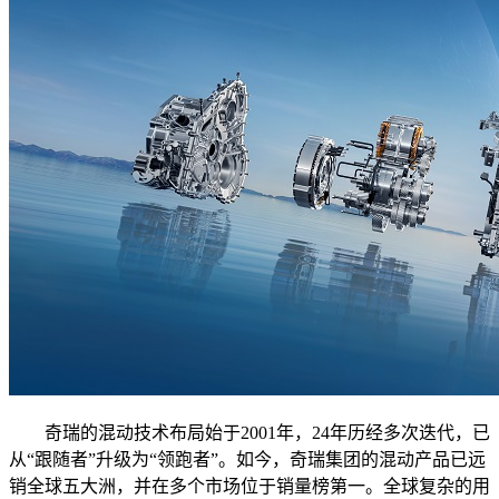
奇瑞的混动技术布局始于2001年，24年历经多次迭代，已
从“跟随者”升级为“领跑者”。如今，奇瑞集团的混动产品已远
销全球五大洲，并在多个市场位于销量榜第一。全球复杂的用