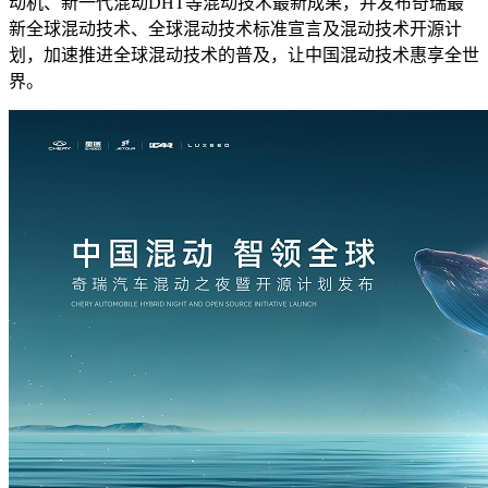
动机、新一代混动DHT等混动技术最新成果，并发布奇瑞最
新全球混动技术、全球混动技术标准宣言及混动技术开源计
划，加速推进全球混动技术的普及，让中国混动技术惠享全世
界。