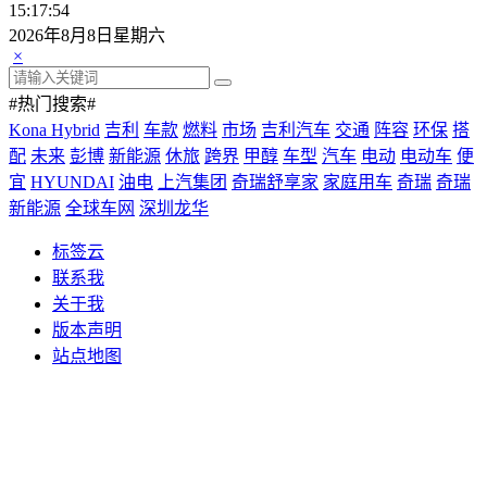
15:17:54
2026年8月8日星期六
×
#热门搜索#
Kona Hybrid
吉利
车款
燃料
市场
吉利汽车
交通
阵容
环保
搭
配
未来
彭博
新能源
休旅
跨界
甲醇
车型
汽车
电动
电动车
便
宜
HYUNDAI
油电
上汽集团
奇瑞舒享家
家庭用车
奇瑞
奇瑞
新能源
全球车网
深圳龙华
标签云
联系我
关于我
版本声明
站点地图